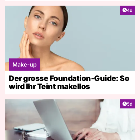
Artike
4d
Make-up
Der grosse Foundation-Guide: So
wird Ihr Teint makellos
Artike
5d