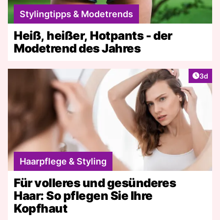
Stylingtipps & Modetrends
Heiß, heißer, Hotpants - der
Modetrend des Jahres
Artike
3d
Haarpflege & Styling
Für volleres und gesünderes
Haar: So pflegen Sie Ihre
Kopfhaut