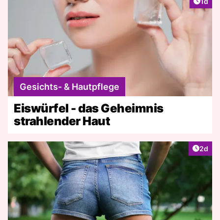
Artike
1d
Gesichts- & Hautpflege
Eiswürfel - das Geheimnis
strahlender Haut
Artike
2d