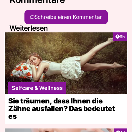
Schreibe einen Kommentar
Weiterlesen
Artike
6h
Selfcare & Wellness
Sie träumen, dass Ihnen die
Zähne ausfallen? Das bedeutet
es