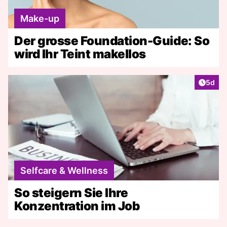
Make-up
Der grosse Foundation-Guide: So
wird Ihr Teint makellos
Artike
5d
Selfcare & Wellness
So steigern Sie Ihre
Konzentration im Job