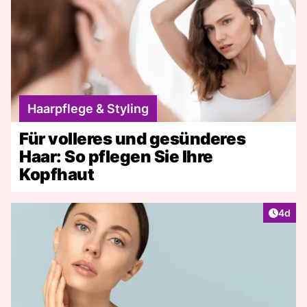
Haarpflege & Styling
Für volleres und gesünderes
Haar: So pflegen Sie Ihre
Kopfhaut
Artike
4d