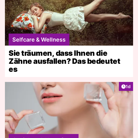
Selfcare & Wellness
Sie träumen, dass Ihnen die
Zähne ausfallen? Das bedeutet
es
Artike
1d