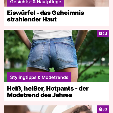
Gesichts- & Hautpflege
Eiswürfel - das Geheimnis
strahlender Haut
Artike
2d
Stylingtipps & Modetrends
Heiß, heißer, Hotpants - der
Modetrend des Jahres
Artike
3d