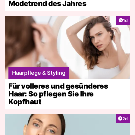
Modetrend des Jahres
Artike
1d
Haarpflege & Styling
Für volleres und gesünderes
Haar: So pflegen Sie Ihre
Kopfhaut
Artike
2d