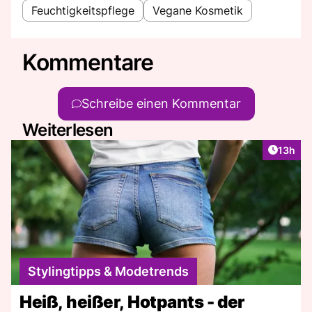
Feuchtigkeitspflege
Vegane Kosmetik
Kommentare
Schreibe einen Kommentar
Weiterlesen
Artikel
13h
Stylingtipps & Modetrends
Heiß, heißer, Hotpants - der