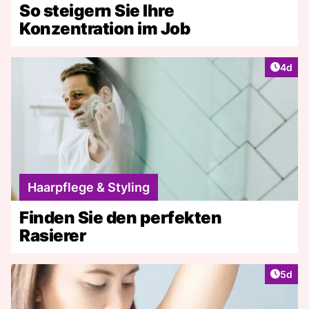
So steigern Sie Ihre
Konzentration im Job
Artike
4d
Haarpflege & Styling
Finden Sie den perfekten
Rasierer
Artike
5d