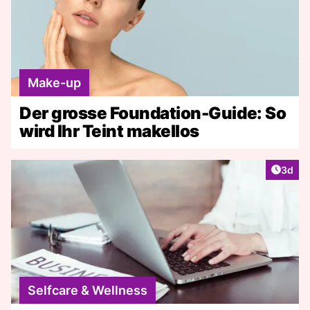
Make-up
Der grosse Foundation-Guide: So
wird Ihr Teint makellos
Artike
3d
Selfcare & Wellness