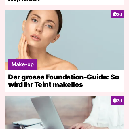
Artike
2d
Make-up
Der grosse Foundation-Guide: So
wird Ihr Teint makellos
Artike
3d