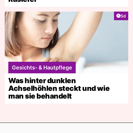
Artike
5d
Gesichts- & Hautpflege
Was hinter dunklen
Achselhöhlen steckt und wie
man sie behandelt
Footer