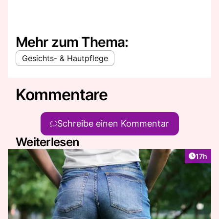
Mehr zum Thema:
Gesichts- & Hautpflege
Kommentare
Schreibe einen Kommentar
Weiterlesen
Artikel
17h