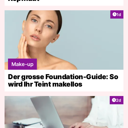
Artike
1d
Make-up
Der grosse Foundation-Guide: So
wird Ihr Teint makellos
Artike
2d