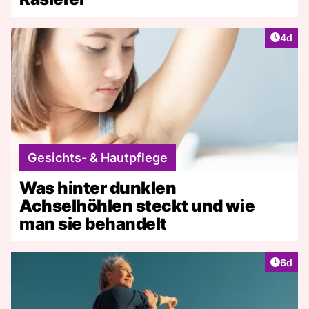
Artike
4d
Gesichts- & Hautpflege
Was hinter dunklen
Achselhöhlen steckt und wie
man sie behandelt
Artike
6d