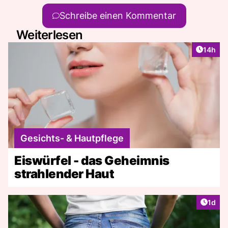
Schreibe einen Kommentar
Weiterlesen
Artikel
14h
Gesichts- & Hautpflege
Eiswürfel - das Geheimnis
strahlender Haut
Artike
1d