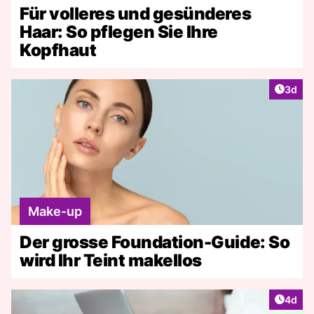
Für volleres und gesünderes
Haar: So pflegen Sie Ihre
Kopfhaut
Artike
3d
Make-up
Der grosse Foundation-Guide: So
wird Ihr Teint makellos
Artike
4d