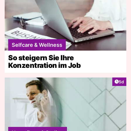
Selfcare & Wellness
So steigern Sie Ihre
Konzentration im Job
Artike
5d