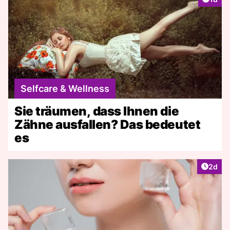
Selfcare & Wellness
Sie träumen, dass Ihnen die
Zähne ausfallen? Das bedeutet
es
Artike
2d