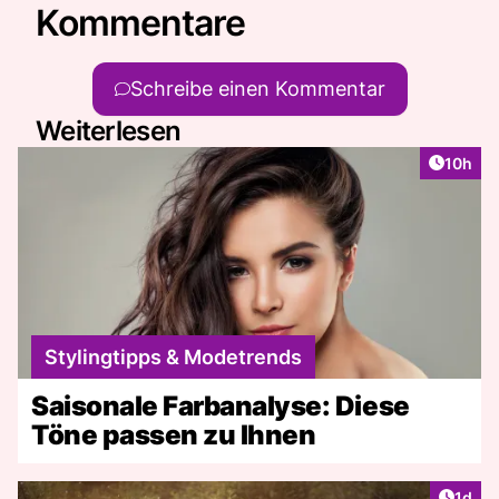
Kommentare
Schreibe einen Kommentar
Weiterlesen
Artikel
10h
Stylingtipps & Modetrends
Saisonale Farbanalyse: Diese
Töne passen zu Ihnen
Artike
1d