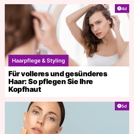
Artike
4d
Haarpflege & Styling
Für volleres und gesünderes
Haar: So pflegen Sie Ihre
Kopfhaut
Artike
5d