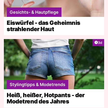
Gesichts- & Hautpflege
Eiswürfel - das Geheimnis
strahlender Haut
Artike
3d
Stylingtipps & Modetrends
Heiß, heißer, Hotpants - der
Modetrend des Jahres