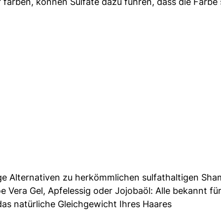
 färben, können Sulfate dazu führen, dass die Farbe 
ige Alternativen zu herkömmlichen sulfathaltigen Sh
oe Vera Gel, Apfelessig oder Jojobaöl: Alle bekannt für
as natürliche Gleichgewicht Ihres Haares