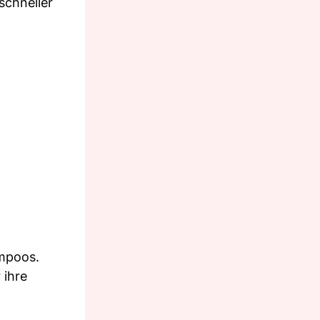
schneller
ampoos.
 ihre