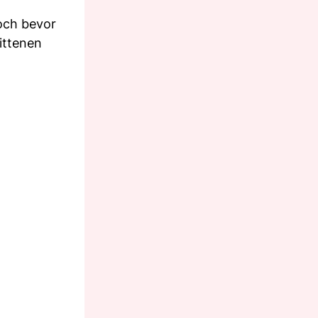
och bevor
rittenen