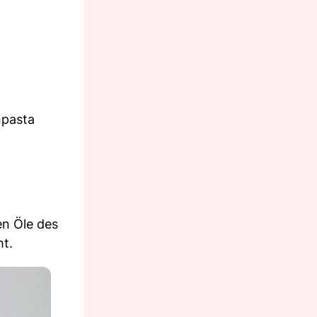
npasta
en Öle des
ht.