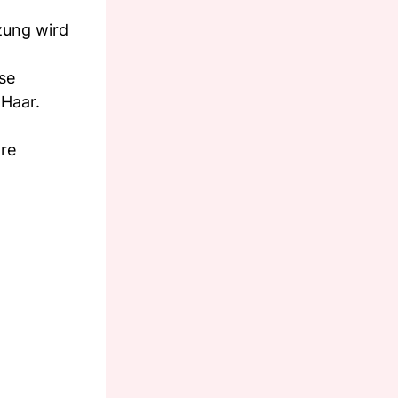
zung wird
se
 Haar.
re