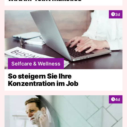
Artike
3d
Selfcare & Wellness
So steigern Sie Ihre
Konzentration im Job
Artike
4d