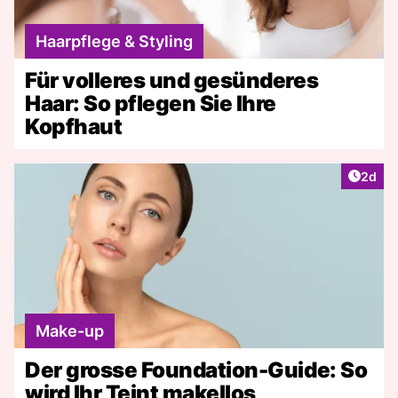
Haarpflege & Styling
Für volleres und gesünderes
Haar: So pflegen Sie Ihre
Kopfhaut
Artike
2d
Make-up
Der grosse Foundation-Guide: So
wird Ihr Teint makellos