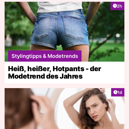
Artike
2h
Stylingtipps & Modetrends
Heiß, heißer, Hotpants - der
Modetrend des Jahres
Artike
1d