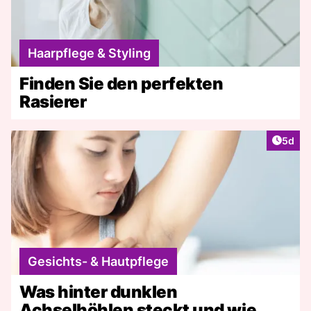
Haarpflege & Styling
Finden Sie den perfekten
Rasierer
Artike
5d
Gesichts- & Hautpflege
Was hinter dunklen
Achselhöhlen steckt und wie