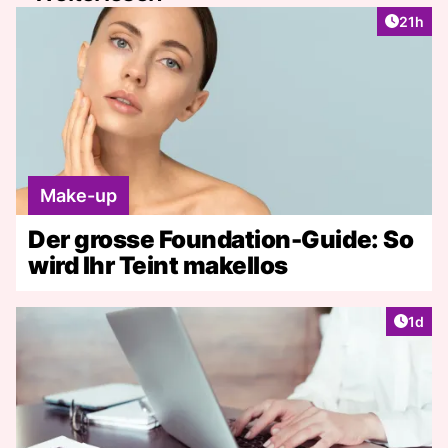
Artikel
21h
Make-up
Der grosse Foundation-Guide: So
wird Ihr Teint makellos
Artike
1d