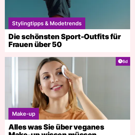
Stylingtipps & Modetrends
Die schönsten Sport-Outfits für
Frauen über 50
Artike
6d
Make-up
Alles was Sie über veganes
Make-up wissen müssen