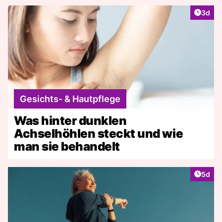
Artike
3d
Gesichts- & Hautpflege
Was hinter dunklen
Achselhöhlen steckt und wie
man sie behandelt
Artike
5d