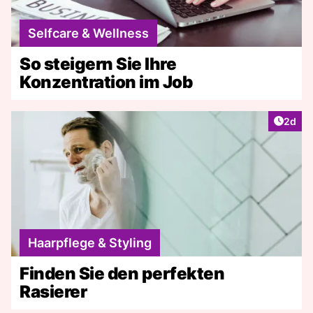
Selfcare & Wellness
So steigern Sie Ihre
Konzentration im Job
Artike
2d
Haarpflege & Styling
Finden Sie den perfekten
Rasierer