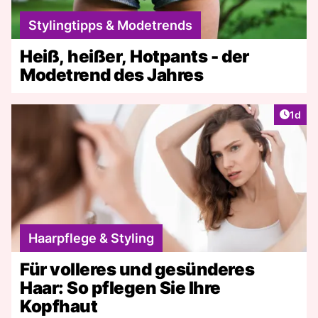
Stylingtipps & Modetrends
Heiß, heißer, Hotpants - der
Modetrend des Jahres
Artike
1d
Haarpflege & Styling
Für volleres und gesünderes
Haar: So pflegen Sie Ihre
Kopfhaut