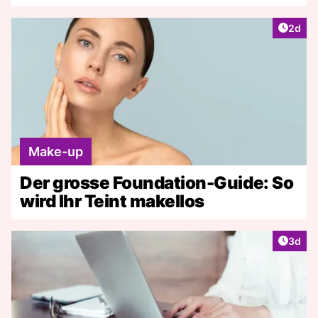
Artike
2d
Make-up
Der grosse Foundation-Guide: So
wird Ihr Teint makellos
Artike
3d