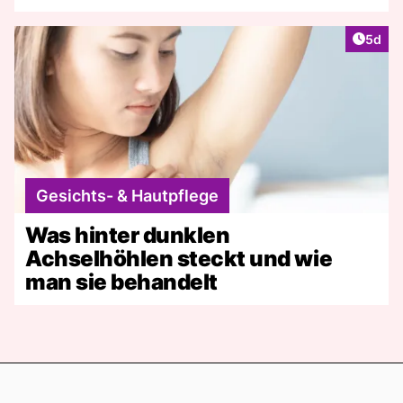
Artike
5d
Gesichts- & Hautpflege
Was hinter dunklen
Achselhöhlen steckt und wie
man sie behandelt
Footer