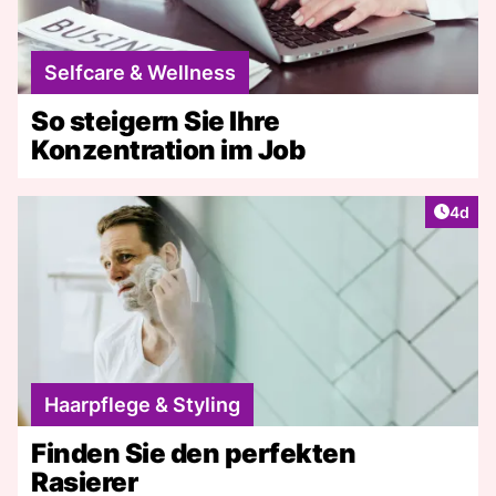
Selfcare & Wellness
So steigern Sie Ihre
Konzentration im Job
Artike
4d
Haarpflege & Styling
Finden Sie den perfekten
Rasierer