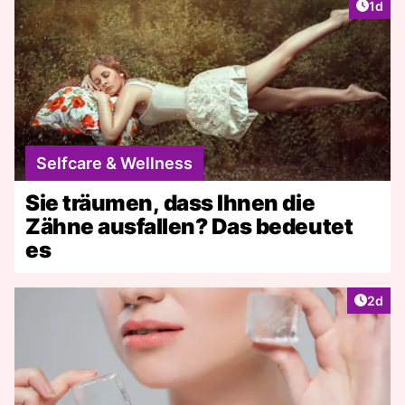
Artike
1d
Selfcare & Wellness
Sie träumen, dass Ihnen die
Zähne ausfallen? Das bedeutet
es
Artike
2d