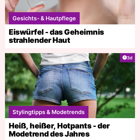
Gesichts- & Hautpflege
Eiswürfel - das Geheimnis
strahlender Haut
Artike
3d
Stylingtipps & Modetrends
Heiß, heißer, Hotpants - der
Modetrend des Jahres