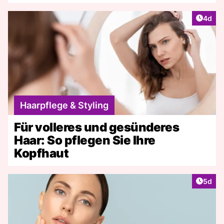
Artike
4d
Haarpflege & Styling
Für volleres und gesünderes
Haar: So pflegen Sie Ihre
Kopfhaut
Artike
5d