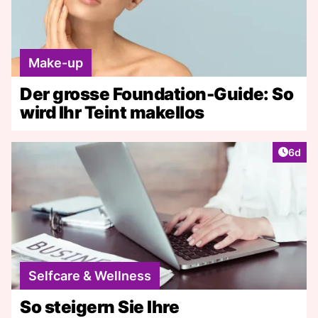
Make-up
Der grosse Foundation-Guide: So
wird Ihr Teint makellos
Artike
6d
Selfcare & Wellness
So steigern Sie Ihre