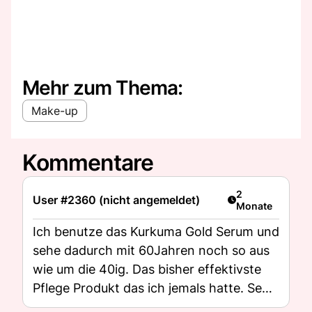
Mehr zum Thema:
Make-up
Kommentare
Artikel veröffent
2
User #2360 (nicht angemeldet)
Monate
Ich benutze das Kurkuma Gold Serum und
sehe dadurch mit 60Jahren noch so aus
wie um die 40ig. Das bisher effektivste
Pflege Produkt das ich jemals hatte. Sehr
empfehlenswert und dazu Natur pur und