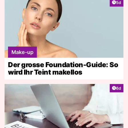
Artike
5d
Make-up
Der grosse Foundation-Guide: So
wird Ihr Teint makellos
Artike
6d