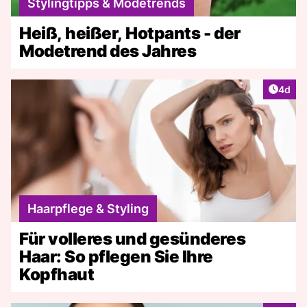
Stylingtipps & Modetrends
Heiß, heißer, Hotpants - der
Modetrend des Jahres
Artike
4d
Haarpflege & Styling
Für volleres und gesünderes
Haar: So pflegen Sie Ihre
Kopfhaut