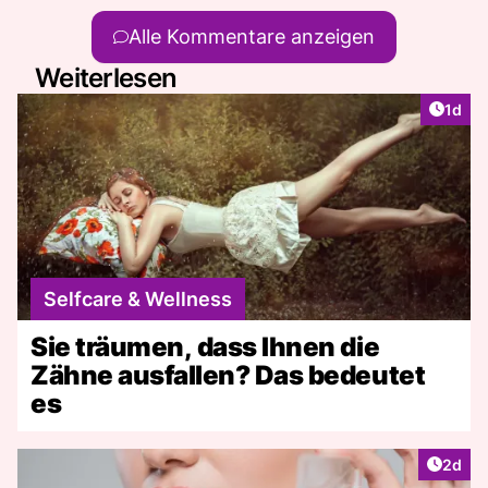
aus der Schweiz.
Alle Kommentare anzeigen
Weiterlesen
Artike
1d
Selfcare & Wellness
Sie träumen, dass Ihnen die
Zähne ausfallen? Das bedeutet
es
Artike
2d