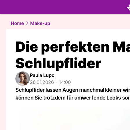
beauty.
NA
Home
Make-up
Die perfekten M
Schlupflider
Paula Lupo
26.01.2026 - 14:00
Schlupflider lassen Augen manchmal kleiner wirk
können Sie trotzdem für umwerfende Looks sor