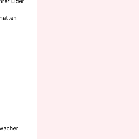
hrer Lider
chatten
 wacher