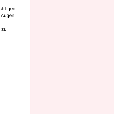
ichtigen
e Augen
 zu