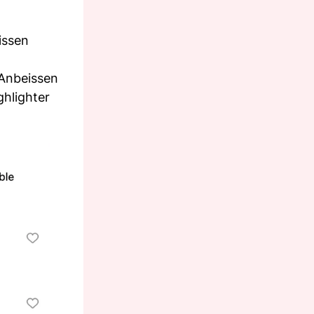
issen
 Anbeissen
ghlighter