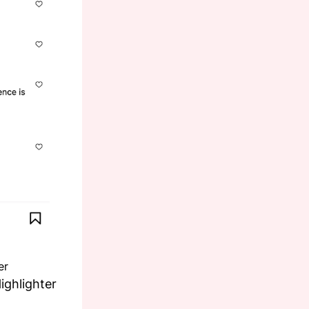
er
ighlighter