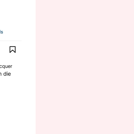
acquer
h die