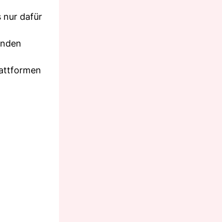
s nur dafür
enden
lattformen