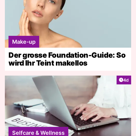
Make-up
Der grosse Foundation-Guide: So
wird Ihr Teint makellos
Artike
4d
Selfcare & Wellness