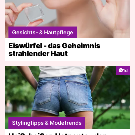
Gesichts- & Hautpflege
Eiswürfel - das Geheimnis
strahlender Haut
Artike
1d
Stylingtipps & Modetrends