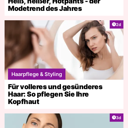
Heiß, heißer, Hotpants - der
Modetrend des Jahres
Artike
2d
Haarpflege & Styling
Für volleres und gesünderes
Haar: So pflegen Sie Ihre
Kopfhaut
Artike
3d