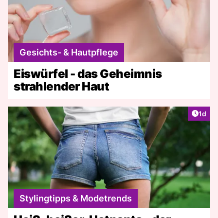
Gesichts- & Hautpflege
Eiswürfel - das Geheimnis
strahlender Haut
Artike
1d
Stylingtipps & Modetrends