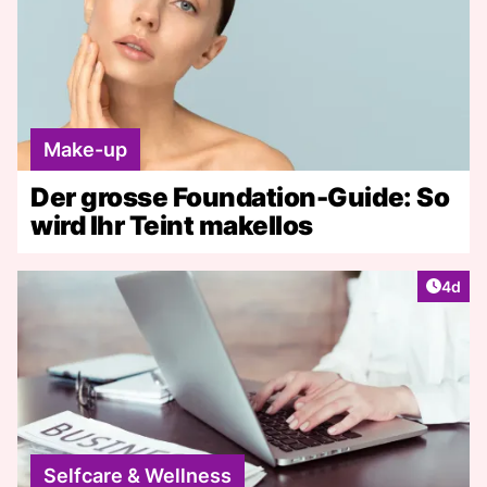
Make-up
Der grosse Foundation-Guide: So
wird Ihr Teint makellos
Artike
4d
Selfcare & Wellness