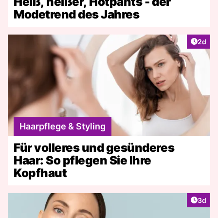
Heiß, heißer, Hotpants - der
Modetrend des Jahres
Artike
2d
Haarpflege & Styling
Für volleres und gesünderes
Haar: So pflegen Sie Ihre
Kopfhaut
Artike
3d