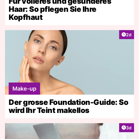
Für volleres und gesünderes
Haar: So pflegen Sie Ihre
Kopfhaut
Artike
2d
Make-up
Der grosse Foundation-Guide: So
wird Ihr Teint makellos
Artike
3d