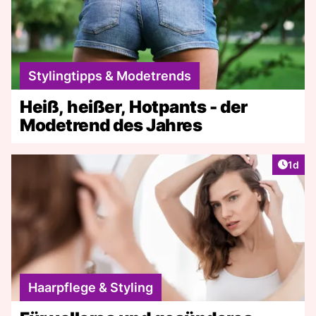
Stylingtipps & Modetrends
Heiß, heißer, Hotpants - der
Modetrend des Jahres
Artike
1d
Haarpflege & Styling