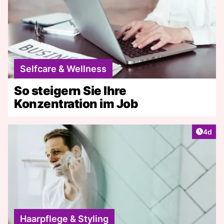
Selfcare & Wellness
So steigern Sie Ihre
Konzentration im Job
Artike
4d
Haarpflege & Styling