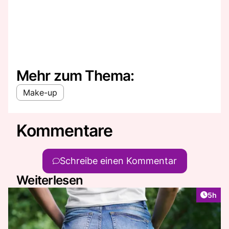
Mehr zum Thema:
Make-up
Kommentare
Schreibe einen Kommentar
Weiterlesen
Artike
5h