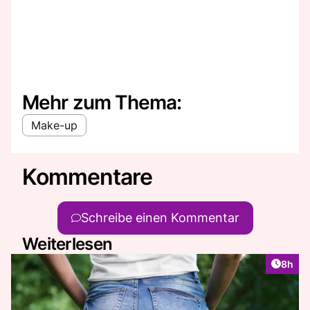
Mehr zum Thema:
Make-up
Kommentare
Schreibe einen Kommentar
Weiterlesen
Artike
8h