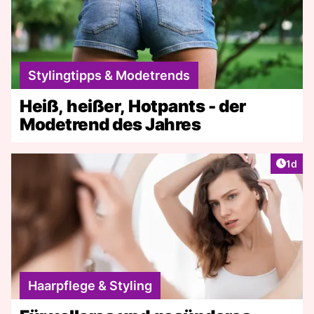
Stylingtipps & Modetrends
Heiß, heißer, Hotpants - der
Modetrend des Jahres
Artike
1d
Haarpflege & Styling