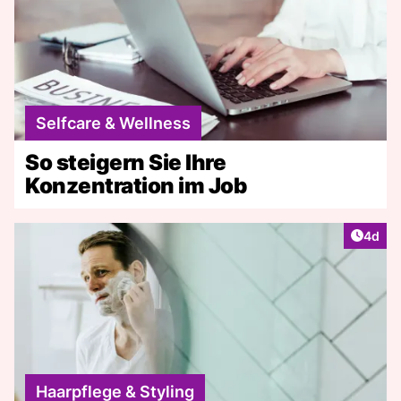
Selfcare & Wellness
So steigern Sie Ihre
Konzentration im Job
Artike
4d
Haarpflege & Styling