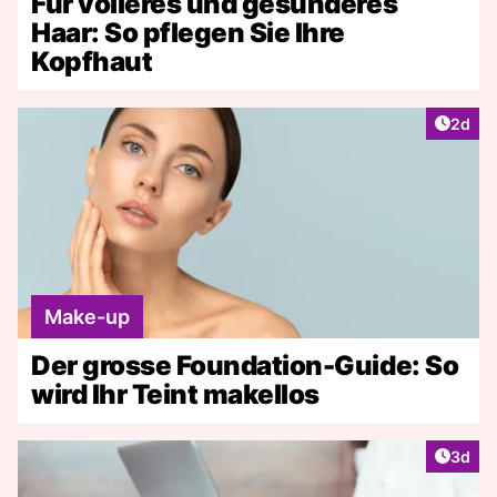
Für volleres und gesünderes
Haar: So pflegen Sie Ihre
Kopfhaut
Artike
2d
Make-up
Der grosse Foundation-Guide: So
wird Ihr Teint makellos
Artike
3d