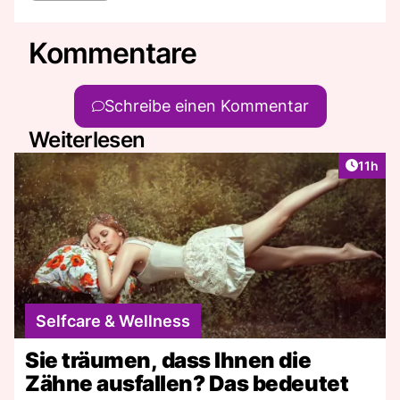
Kommentare
Schreibe einen Kommentar
Weiterlesen
Artikel
11h
Selfcare & Wellness
Sie träumen, dass Ihnen die
Zähne ausfallen? Das bedeutet