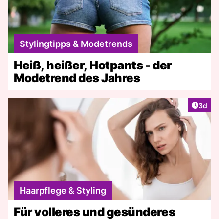
Stylingtipps & Modetrends
Heiß, heißer, Hotpants - der
Modetrend des Jahres
Artike
3d
Haarpflege & Styling
Für volleres und gesünderes