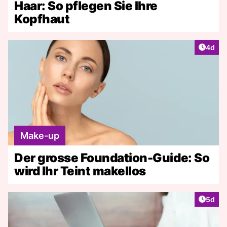
Haar: So pflegen Sie Ihre
Kopfhaut
Artike
4d
Make-up
Der grosse Foundation-Guide: So
wird Ihr Teint makellos
Artike
5d