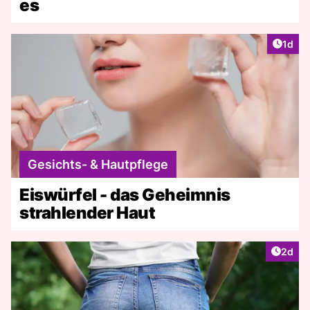
es
Artike
1d
Gesichts- & Hautpflege
Eiswürfel - das Geheimnis
strahlender Haut
Artike
2d