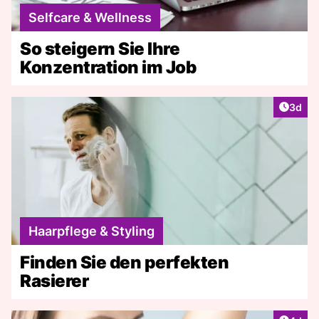
Selfcare & Wellness
So steigern Sie Ihre
Konzentration im Job
Artike
3d
Haarpflege & Styling
Finden Sie den perfekten
Rasierer