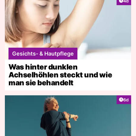
Artike
4d
Gesichts- & Hautpflege
Was hinter dunklen
Achselhöhlen steckt und wie
man sie behandelt
Artike
6d