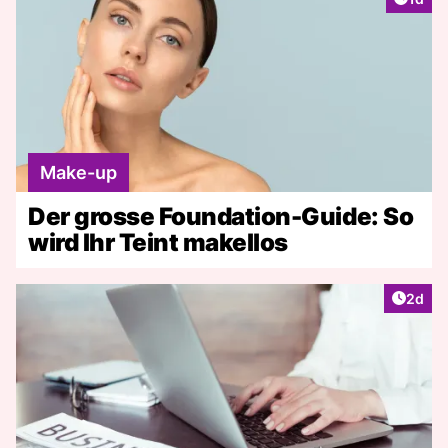
Make-up
Der grosse Foundation-Guide: So
wird Ihr Teint makellos
Artike
2d