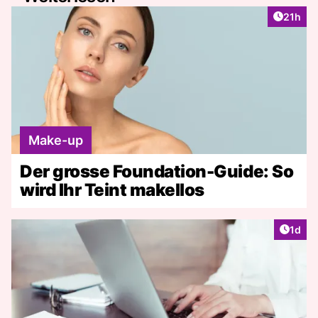
Artikel
21h
Make-up
Der grosse Foundation-Guide: So
wird Ihr Teint makellos
Artike
1d