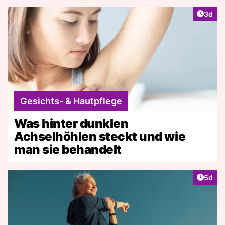
Artike
3d
Gesichts- & Hautpflege
Was hinter dunklen
Achselhöhlen steckt und wie
man sie behandelt
Artike
5d