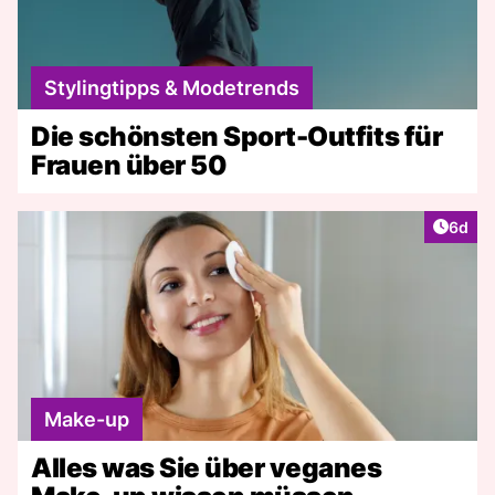
Stylingtipps & Modetrends
Die schönsten Sport-Outfits für
Frauen über 50
Artike
6d
Make-up
Alles was Sie über veganes