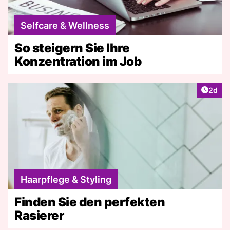
Selfcare & Wellness
So steigern Sie Ihre
Konzentration im Job
Artike
2d
Haarpflege & Styling
Finden Sie den perfekten
Rasierer