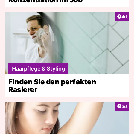
Artike
4d
Haarpflege & Styling
Finden Sie den perfekten
Rasierer
Artike
5d