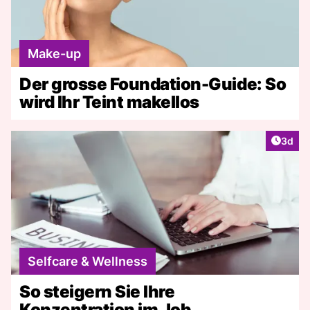
Make-up
Der grosse Foundation-Guide: So
wird Ihr Teint makellos
Artike
3d
Selfcare & Wellness
So steigern Sie Ihre
Konzentration im Job