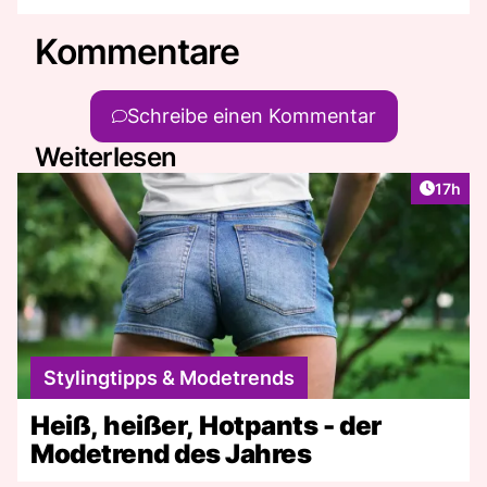
Kommentare
Schreibe einen Kommentar
Weiterlesen
Artikel
17h
Stylingtipps & Modetrends
Heiß, heißer, Hotpants - der
Modetrend des Jahres