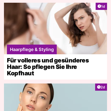
Artike
1d
Haarpflege & Styling
Für volleres und gesünderes
Haar: So pflegen Sie Ihre
Kopfhaut
Artike
2d