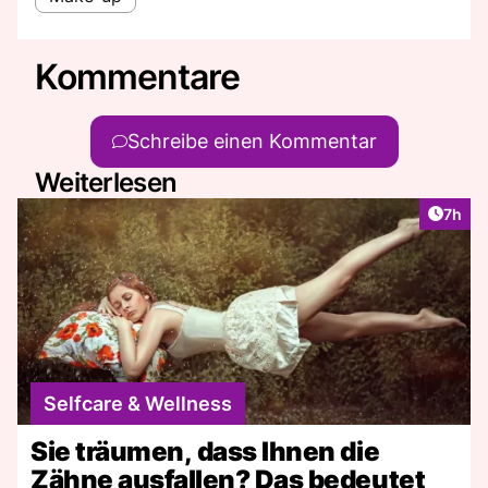
Kommentare
Schreibe einen Kommentar
Weiterlesen
Artike
7h
Selfcare & Wellness
Sie träumen, dass Ihnen die
Zähne ausfallen? Das bedeutet