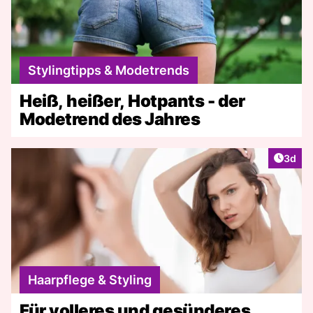
Stylingtipps & Modetrends
Heiß, heißer, Hotpants - der
Modetrend des Jahres
Artike
3d
Haarpflege & Styling
Für volleres und gesünderes