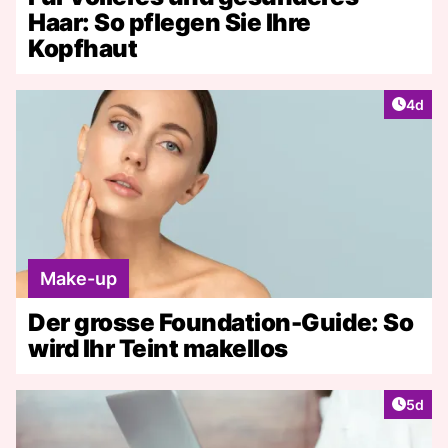
Haar: So pflegen Sie Ihre
Kopfhaut
Artike
4d
Make-up
Der grosse Foundation-Guide: So
wird Ihr Teint makellos
Artike
5d