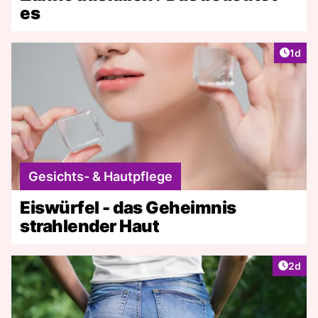
es
Artike
1d
Gesichts- & Hautpflege
Eiswürfel - das Geheimnis
strahlender Haut
Artike
2d