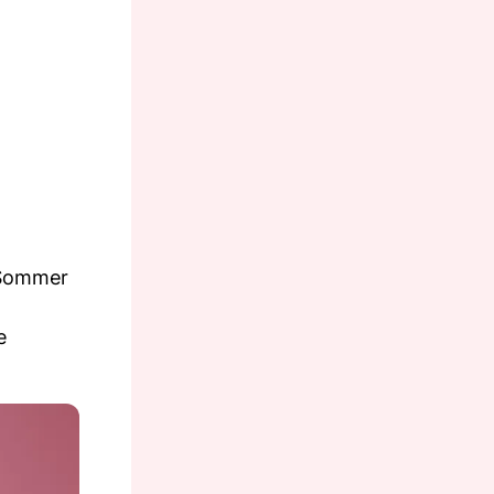
m Sommer
e