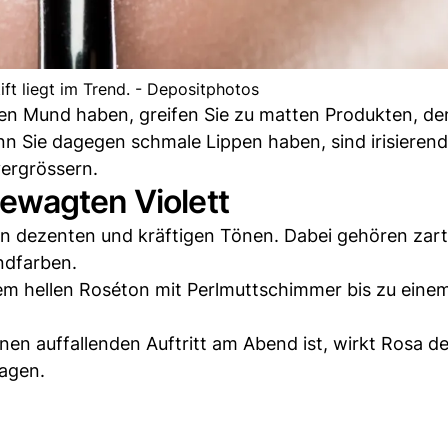
ift liegt im Trend. - Depositphotos
ssen Mund haben, greifen Sie zu matten Produkten, de
enn Sie dagegen schmale Lippen haben, sind irisieren
vergrössern.
ewagten Violett
n dezenten und kräftigen Tönen. Dabei gehören zar
ndfarben.
inem hellen Roséton mit Perlmuttschimmer bis zu einem
inen auffallenden Auftritt am Abend ist, wirkt Rosa d
ragen.