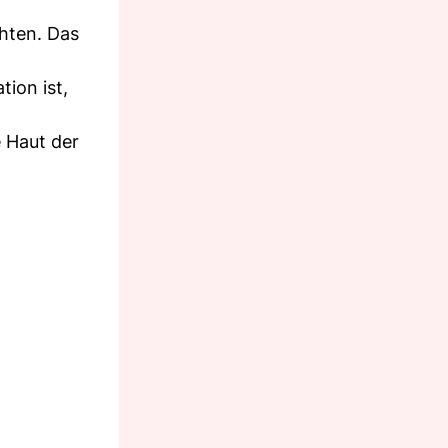
chten. Das
tion ist,
 Haut der