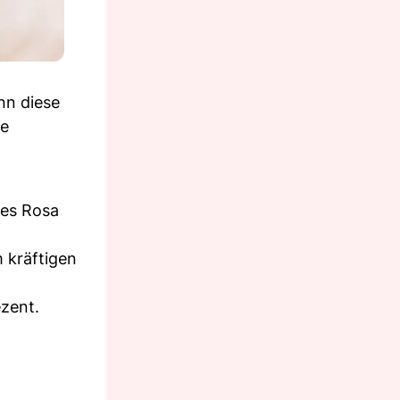
nn diese
de
tes Rosa
 kräftigen
ezent.