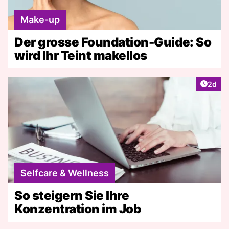
Make-up
Der grosse Foundation-Guide: So
wird Ihr Teint makellos
Artike
2d
Selfcare & Wellness
So steigern Sie Ihre
Konzentration im Job