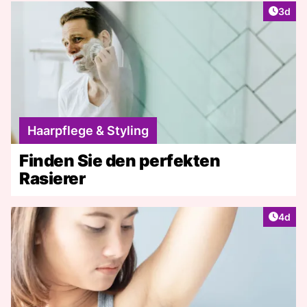
Artike
3d
Haarpflege & Styling
Finden Sie den perfekten
Rasierer
Artike
4d