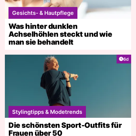
Gesichts- & Hautpflege
Was hinter dunklen
Achselhöhlen steckt und wie
man sie behandelt
Artike
6d
Stylingtipps & Modetrends
Die schönsten Sport-Outfits für
Frauen über 50