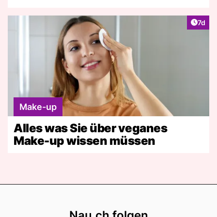
Artike
7d
Make-up
Alles was Sie über veganes
Make-up wissen müssen
Footer
Nau.ch folgen