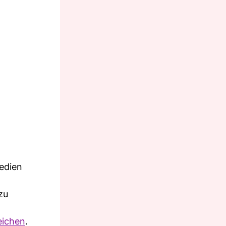
edien
zu
eichen
.