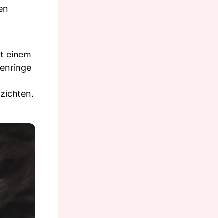
en
it einem
genringe
rzichten.