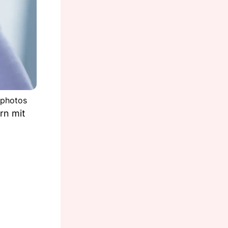
itphotos
rn mit