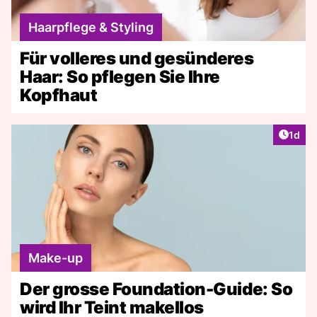
Haarpflege & Styling
Für volleres und gesünderes
Haar: So pflegen Sie Ihre
Kopfhaut
Artike
1d
Make-up
Der grosse Foundation-Guide: So
wird Ihr Teint makellos