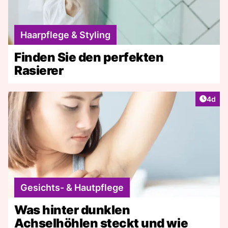
Haarpflege & Styling
Finden Sie den perfekten
Rasierer
Artike
4d
Gesichts- & Hautpflege
Was hinter dunklen
Achselhöhlen steckt und wie