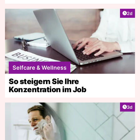
Artike
2d
Selfcare & Wellness
So steigern Sie Ihre
Konzentration im Job
Artike
3d