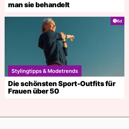
man sie behandelt
Artike
6d
Stylingtipps & Modetrends
Die schönsten Sport-Outfits für
Frauen über 50
Footer