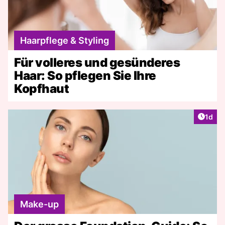
Haarpflege & Styling
Für volleres und gesünderes
Haar: So pflegen Sie Ihre
Kopfhaut
Artike
1d
Make-up