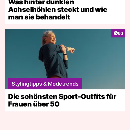
Was hinter dunklen
Achselhöhlen steckt und wie
man sie behandelt
Artike
6d
Stylingtipps & Modetrends
Die schönsten Sport-Outfits für
Frauen über 50