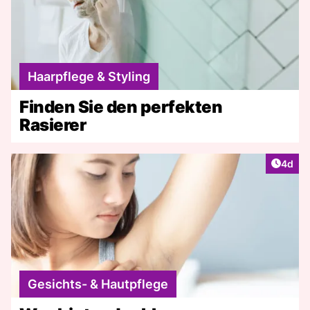
Haarpflege & Styling
Finden Sie den perfekten
Rasierer
Artike
4d
Gesichts- & Hautpflege