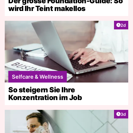
Der grosse Foundation-Guide: So
wird Ihr Teint makellos
Artike
2d
Selfcare & Wellness
So steigern Sie Ihre
Konzentration im Job
Artike
3d