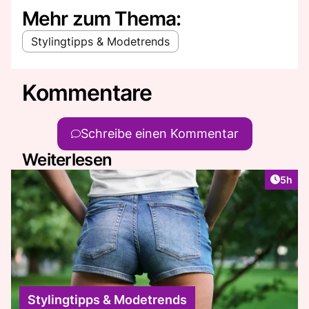
Mehr zum Thema:
Stylingtipps & Modetrends
Kommentare
Schreibe einen Kommentar
Weiterlesen
Artike
5h
Stylingtipps & Modetrends