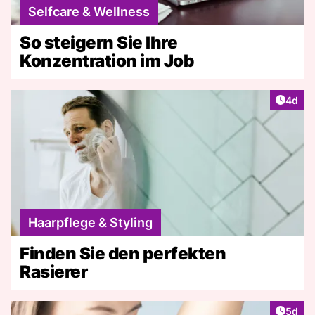
Selfcare & Wellness
So steigern Sie Ihre
Konzentration im Job
Artike
4d
Haarpflege & Styling
Finden Sie den perfekten
Rasierer
Artike
5d