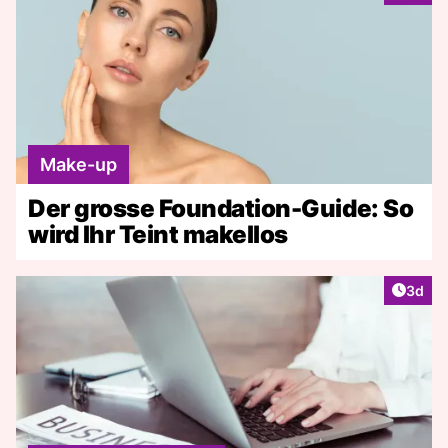
Make-up
Der grosse Foundation-Guide: So
wird Ihr Teint makellos
Artike
3d