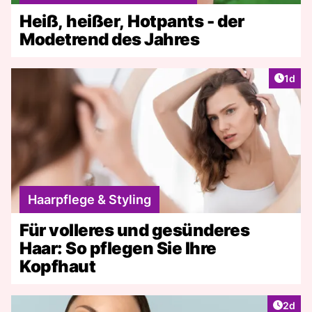
Heiß, heißer, Hotpants - der
Modetrend des Jahres
Artike
1d
Haarpflege & Styling
Für volleres und gesünderes
Haar: So pflegen Sie Ihre
Kopfhaut
Artike
2d