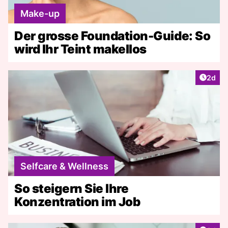
Make-up
Der grosse Foundation-Guide: So
wird Ihr Teint makellos
Artike
2d
Selfcare & Wellness
So steigern Sie Ihre
Konzentration im Job