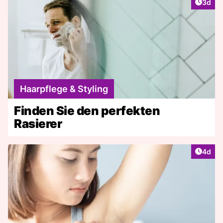
Artike
3d
Haarpflege & Styling
Finden Sie den perfekten
Rasierer
Artike
4d