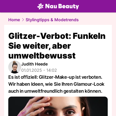
beauty.
NAU.ch
Home
Stylingtipps & Modetrends
Glitzer-Verbot: Funkeln
Sie weiter, aber
umweltbewusst
Judith Heede
01.01.2025 - 14:02
Es ist offiziell: Glitzer-Make-up ist verboten.
Wir haben Ideen, wie Sie Ihren Glamour-Look
auch in umweltfreundlich gestalten können.