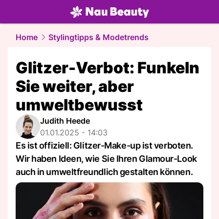
beauty.
NAU.ch
Home
Stylingtipps & Modetrends
Glitzer-Verbot: Funkeln
Sie weiter, aber
umweltbewusst
Judith Heede
01.01.2025 - 14:03
Es ist offiziell: Glitzer-Make-up ist verboten.
Wir haben Ideen, wie Sie Ihren Glamour-Look
auch in umweltfreundlich gestalten können.