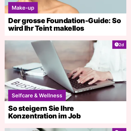
Make-up
Der grosse Foundation-Guide: So
wird Ihr Teint makellos
Artike
2d
Selfcare & Wellness
So steigern Sie Ihre
Konzentration im Job