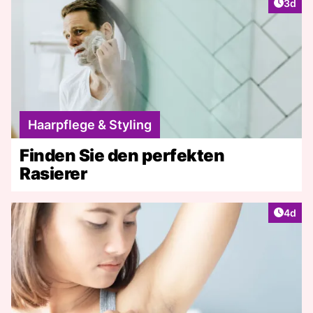
Artike
3d
Haarpflege & Styling
Finden Sie den perfekten
Rasierer
Artike
4d