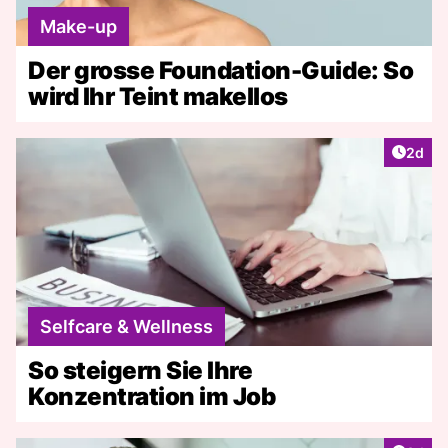
Make-up
Der grosse Foundation-Guide: So
wird Ihr Teint makellos
Artike
2d
Selfcare & Wellness
So steigern Sie Ihre
Konzentration im Job