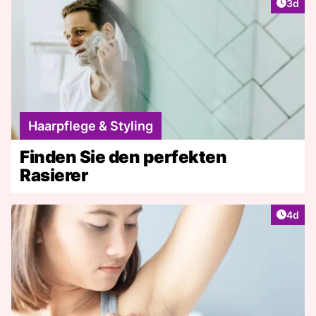
Artike
3d
Haarpflege & Styling
Finden Sie den perfekten
Rasierer
Artike
4d