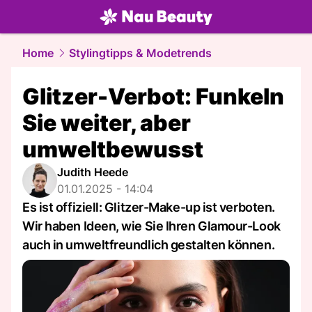
beauty.
NAU.ch
Home
Stylingtipps & Modetrends
Glitzer-Verbot: Funkeln
Sie weiter, aber
umweltbewusst
Judith Heede
01.01.2025 - 14:04
Es ist offiziell: Glitzer-Make-up ist verboten.
Wir haben Ideen, wie Sie Ihren Glamour-Look
auch in umweltfreundlich gestalten können.