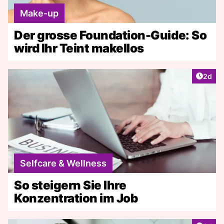
Make-up
Der grosse Foundation-Guide: So
wird Ihr Teint makellos
Artike
2d
Selfcare & Wellness
So steigern Sie Ihre
Konzentration im Job