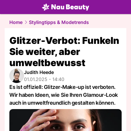
beauty.
NAU.ch
Home
Stylingtipps & Modetrends
Glitzer-Verbot: Funkeln
Sie weiter, aber
umweltbewusst
Judith Heede
01.01.2025 - 14:40
Es ist offiziell: Glitzer-Make-up ist verboten.
Wir haben Ideen, wie Sie Ihren Glamour-Look
auch in umweltfreundlich gestalten können.