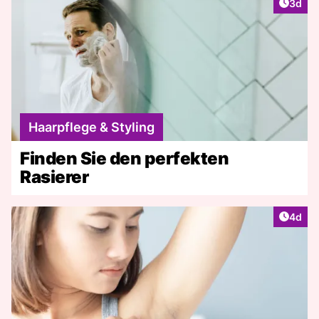
Artike
3d
Haarpflege & Styling
Finden Sie den perfekten
Rasierer
Artike
4d