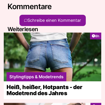
Kommentare
Schreibe einen Kommentar
Weiterlesen
Artike
8h
Stylingtipps & Modetrends
Heiß, heißer, Hotpants - der
Modetrend des Jahres