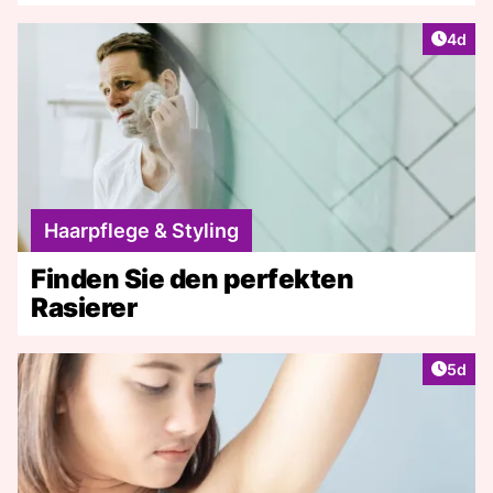
Artike
4d
Haarpflege & Styling
Finden Sie den perfekten
Rasierer
Artike
5d