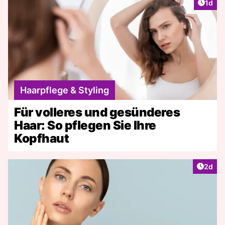
Artike
1d
Haarpflege & Styling
Für volleres und gesünderes
Haar: So pflegen Sie Ihre
Kopfhaut
Artike
2d