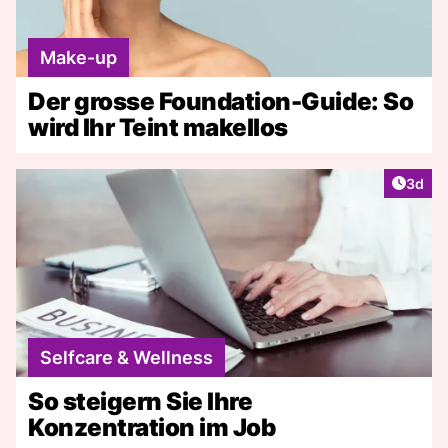
Make-up
Der grosse Foundation-Guide: So
wird Ihr Teint makellos
Artike
3d
Selfcare & Wellness
So steigern Sie Ihre
Konzentration im Job