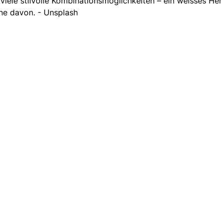
t viele stilvolle Kombinationsmöglichkeiten – ein weisses He
ne davon. - Unsplash