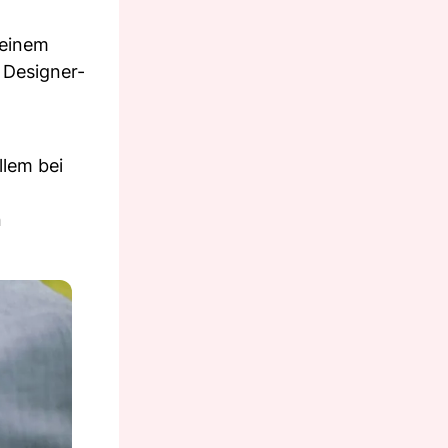
 einem
 Designer-
llem bei
n