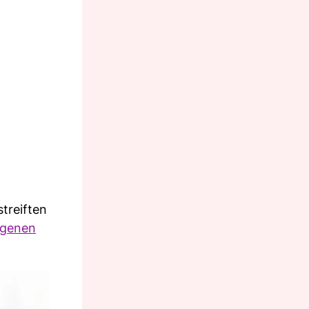
treiften
igenen