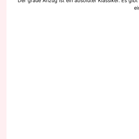
Der graue Anzug ist ein absoluter Klassiker. Es gib
ei