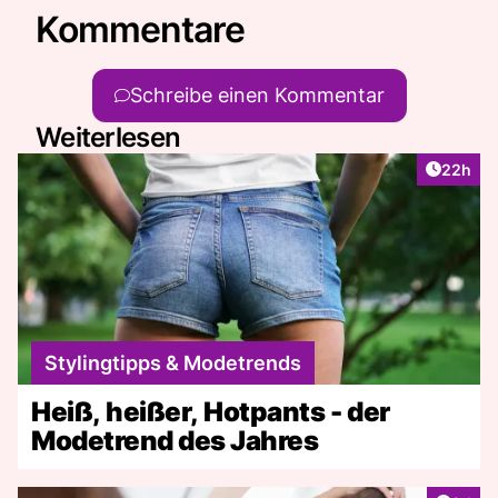
Kommentare
Schreibe einen Kommentar
Weiterlesen
Artikel 
22h
Stylingtipps & Modetrends
Heiß, heißer, Hotpants - der
Modetrend des Jahres