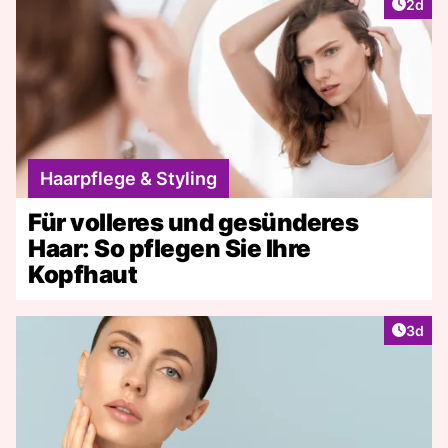
Artike
2d
Haarpflege & Styling
Für volleres und gesünderes
Haar: So pflegen Sie Ihre
Kopfhaut
Artike
3d