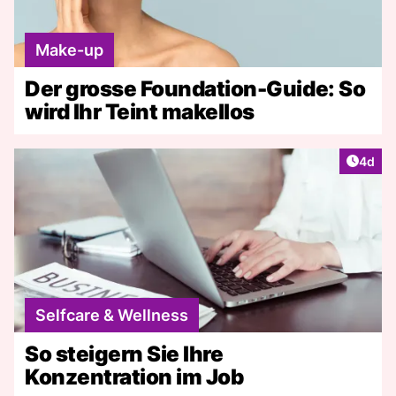
Make-up
Der grosse Foundation-Guide: So
wird Ihr Teint makellos
Artike
4d
Selfcare & Wellness
So steigern Sie Ihre
Konzentration im Job