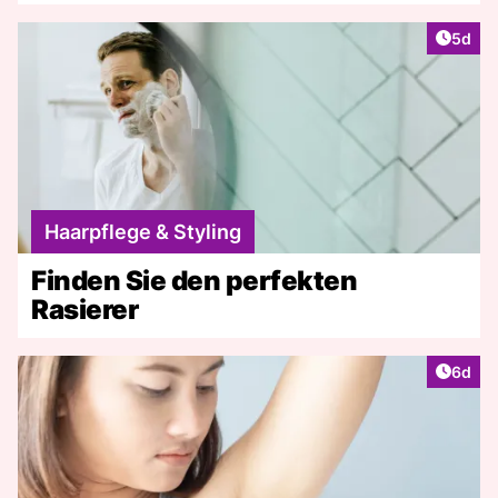
Artike
5d
Haarpflege & Styling
Finden Sie den perfekten
Rasierer
Artike
6d