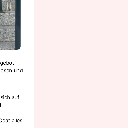
ngebot.
 Hosen und
sich auf
f
oat alles,