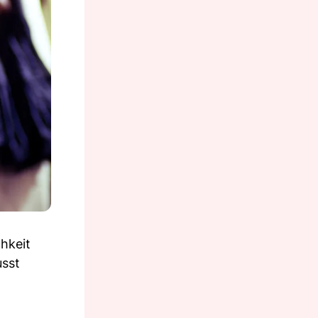
hkeit
usst