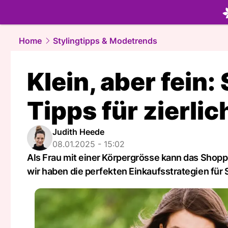
beauty.
NA
Home
Stylingtipps & Modetrends
Klein, aber fein:
Tipps für zierli
Judith Heede
08.01.2025 - 15:02
Als Frau mit einer Körpergrösse kann das Shop
wir haben die perfekten Einkaufsstrategien für S