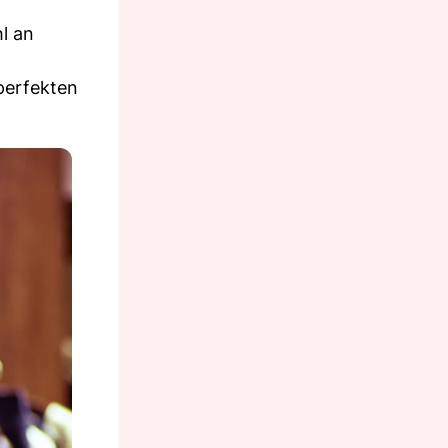
l an
.
perfekten