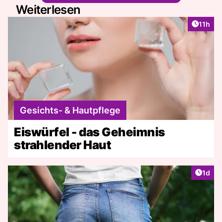
Weiterlesen
Artikel
11h
Gesichts- & Hautpflege
Eiswürfel - das Geheimnis
strahlender Haut
Artike
1d