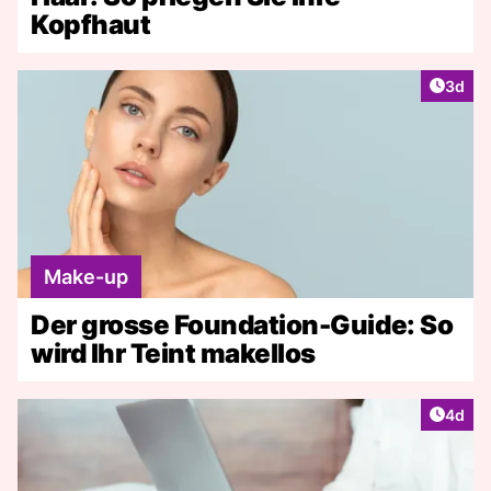
Kopfhaut
Artike
3d
Make-up
Der grosse Foundation-Guide: So
wird Ihr Teint makellos
Artike
4d