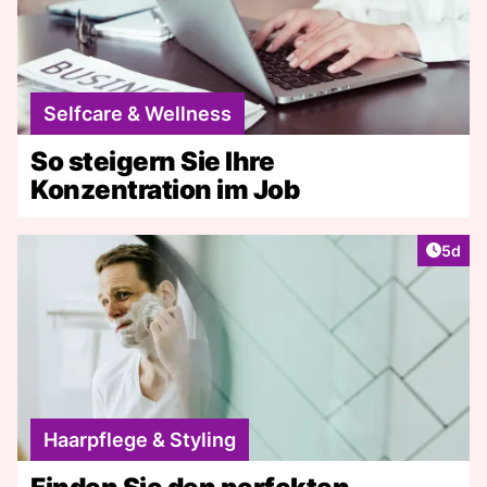
Selfcare & Wellness
So steigern Sie Ihre
Konzentration im Job
Artike
5d
Haarpflege & Styling