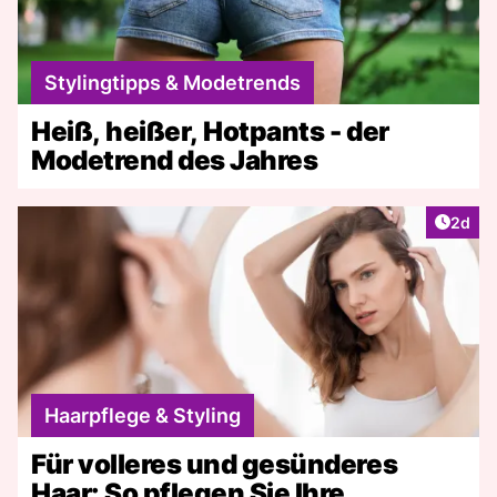
Stylingtipps & Modetrends
Heiß, heißer, Hotpants - der
Modetrend des Jahres
Artike
2d
Haarpflege & Styling
Für volleres und gesünderes
Haar: So pflegen Sie Ihre