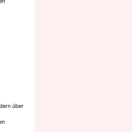
ren
idern über
en