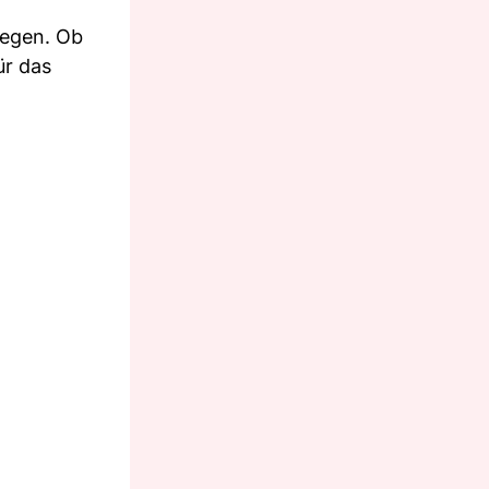
legen. Ob
ür das