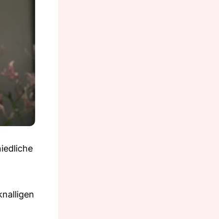
iedliche
knalligen