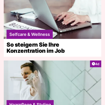
Selfcare & Wellness
So steigern Sie Ihre
Konzentration im Job
Artike
4d
Haarpflege & Styling