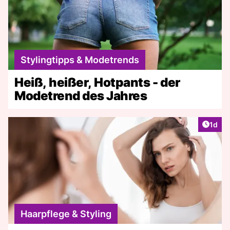
Stylingtipps & Modetrends
Heiß, heißer, Hotpants - der
Modetrend des Jahres
Artike
1d
Haarpflege & Styling