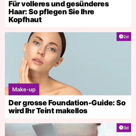
Für volleres und gesünderes
Haar: So pflegen Sie Ihre
Kopfhaut
Artike
2d
Make-up
Der grosse Foundation-Guide: So
wird Ihr Teint makellos
Artike
3d