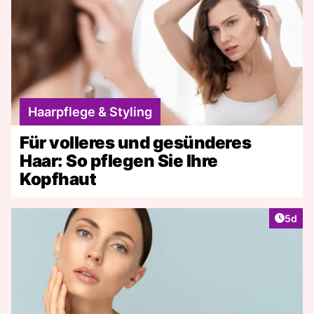
Haarpflege & Styling
Für volleres und gesünderes
Haar: So pflegen Sie Ihre
Kopfhaut
Artike
5d