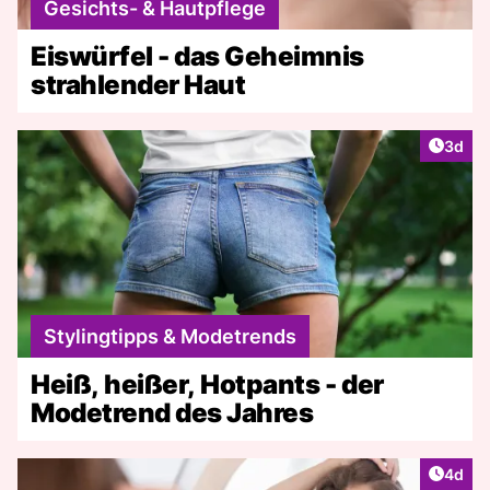
Gesichts- & Hautpflege
Eiswürfel - das Geheimnis
strahlender Haut
Artike
3d
Stylingtipps & Modetrends
Heiß, heißer, Hotpants - der
Modetrend des Jahres
Artike
4d