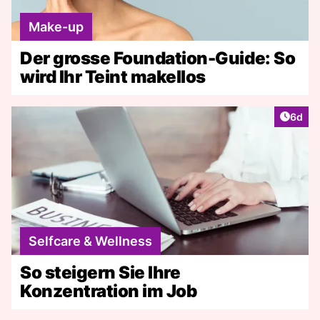
Make-up
Der grosse Foundation-Guide: So
wird Ihr Teint makellos
Artike
6d
Selfcare & Wellness
So steigern Sie Ihre
Konzentration im Job