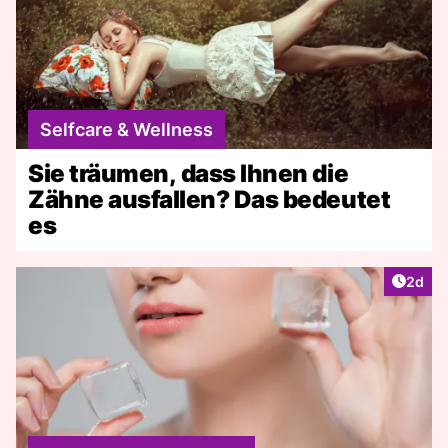
Selfcare & Wellness
Sie träumen, dass Ihnen die
Zähne ausfallen? Das bedeutet
es
Artike
2d