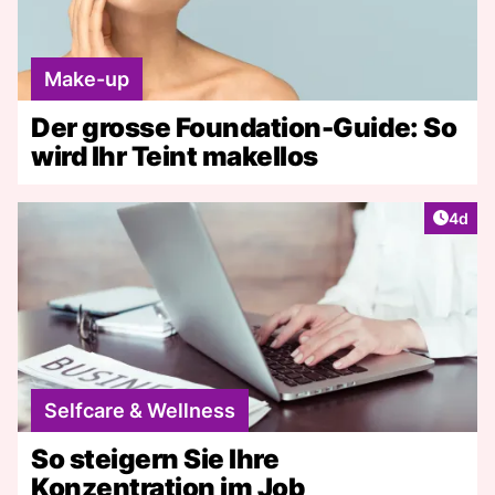
Make-up
Der grosse Foundation-Guide: So
wird Ihr Teint makellos
Artike
4d
Selfcare & Wellness
So steigern Sie Ihre
Konzentration im Job