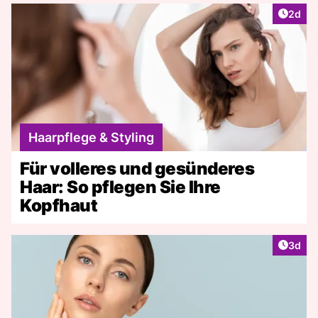
Artike
2d
Haarpflege & Styling
Für volleres und gesünderes
Haar: So pflegen Sie Ihre
Kopfhaut
Artike
3d