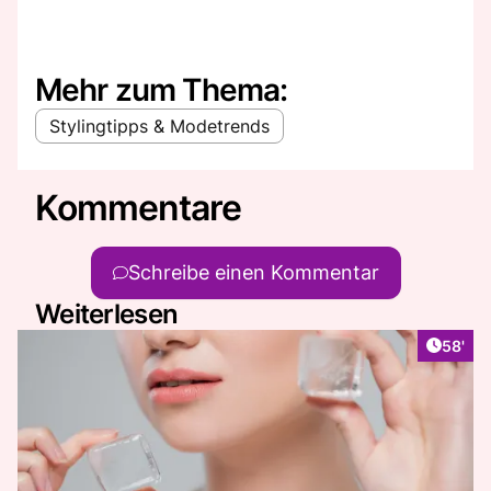
Mehr zum Thema:
Stylingtipps & Modetrends
Kommentare
Schreibe einen Kommentar
Weiterlesen
Artikel
58'