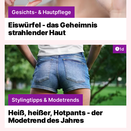
Gesichts- & Hautpflege
Eiswürfel - das Geheimnis
strahlender Haut
Artike
1d
Stylingtipps & Modetrends
Heiß, heißer, Hotpants - der
Modetrend des Jahres