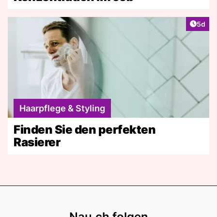
Artike
5d
Haarpflege & Styling
Finden Sie den perfekten
Rasierer
Footer
Nau.ch folgen