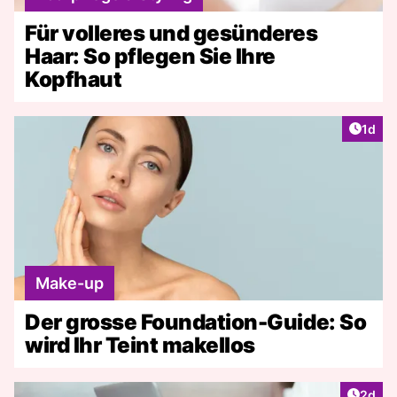
Für volleres und gesünderes
Haar: So pflegen Sie Ihre
Kopfhaut
Artike
1d
Make-up
Der grosse Foundation-Guide: So
wird Ihr Teint makellos
Artike
2d