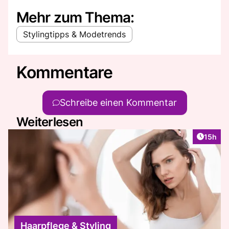
Mehr zum Thema:
Stylingtipps & Modetrends
Kommentare
Schreibe einen Kommentar
Weiterlesen
Artikel
15h
Haarpflege & Styling