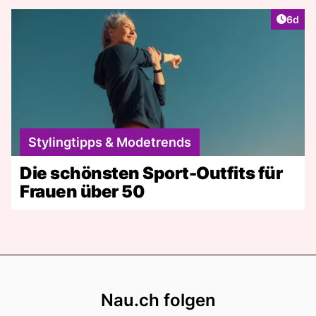
Artike
6d
Stylingtipps & Modetrends
Die schönsten Sport-Outfits für
Frauen über 50
Footer
Nau.ch folgen