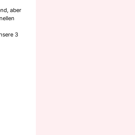
end, aber
nellen
nsere 3