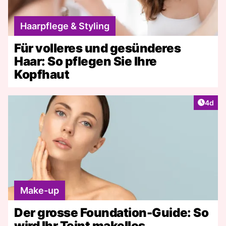
Haarpflege & Styling
Für volleres und gesünderes
Haar: So pflegen Sie Ihre
Kopfhaut
Artike
4d
Make-up
Der grosse Foundation-Guide: So
wird Ihr Teint makellos