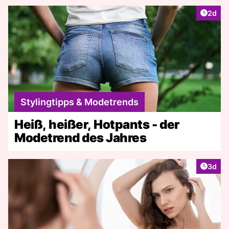
Artike
2d
Stylingtipps & Modetrends
Heiß, heißer, Hotpants - der
Modetrend des Jahres
Artike
3d