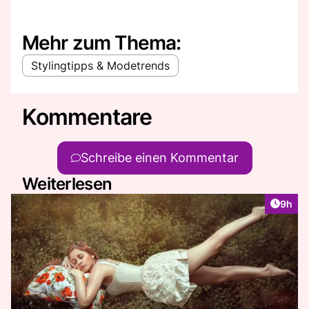
Mehr zum Thema:
Stylingtipps & Modetrends
Kommentare
Schreibe einen Kommentar
Weiterlesen
Artike
9h