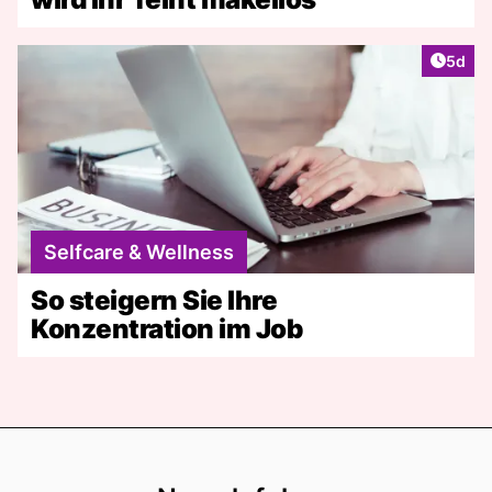
Artike
5d
Selfcare & Wellness
So steigern Sie Ihre
Konzentration im Job
Footer