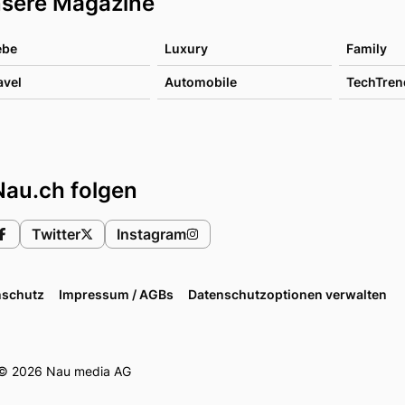
sere Magazine
ebe
Luxury
Family
avel
Automobile
TechTren
Nau.ch folgen
Twitter
Instagram
nschutz
Impressum / AGBs
Datenschutzoptionen verwalten
© 2026 Nau media AG