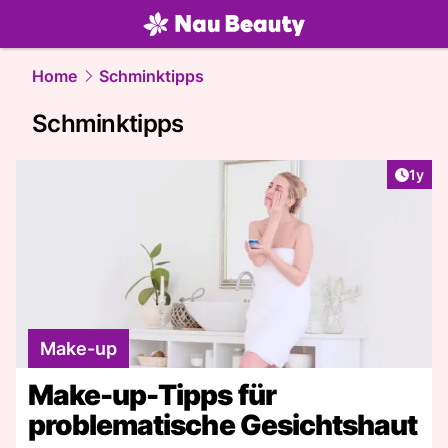
beauty.
NAU.ch
Home
Schminktipps
Schminktipps
Artike
1y
Make-up
Make-up-Tipps für
problematische Gesichtshaut