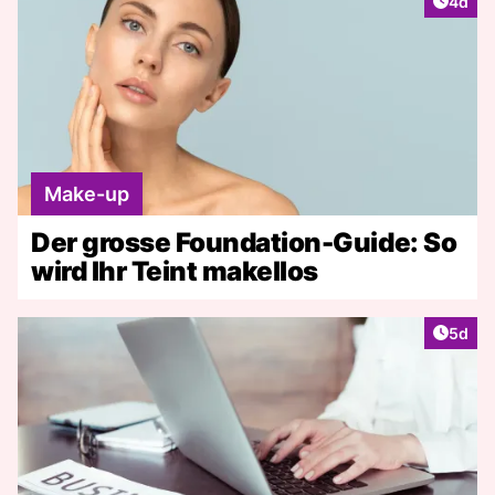
Artike
4d
Make-up
Der grosse Foundation-Guide: So
wird Ihr Teint makellos
Artike
5d