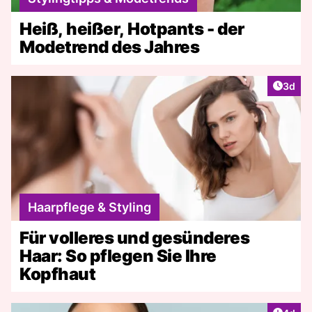
Heiß, heißer, Hotpants - der
Modetrend des Jahres
Artike
3d
Haarpflege & Styling
Für volleres und gesünderes
Haar: So pflegen Sie Ihre
Kopfhaut