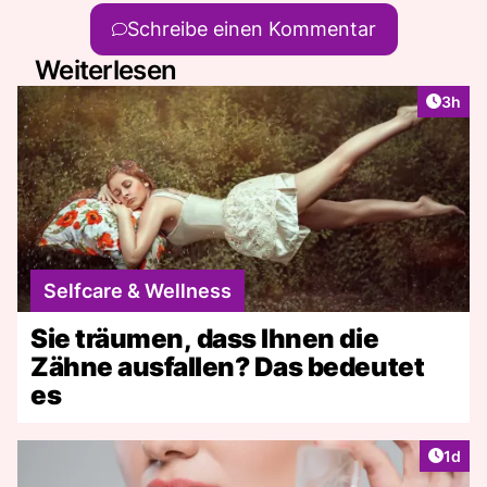
Schreibe einen Kommentar
Weiterlesen
Artike
3h
Selfcare & Wellness
Sie träumen, dass Ihnen die
Zähne ausfallen? Das bedeutet
es
Artike
1d